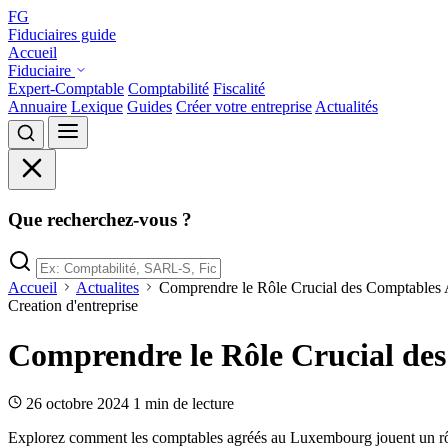
FG
Fiduciaires guide
Accueil
Fiduciaire
Expert-Comptable
Comptabilité
Fiscalité
Annuaire
Lexique
Guides
Créer votre entreprise
Actualités
Que recherchez-vous ?
Accueil
Actualites
Comprendre le Rôle Crucial des Comptables
Creation d'entreprise
Comprendre le Rôle Crucial de
26 octobre 2024
1 min de lecture
Explorez comment les comptables agréés au Luxembourg jouent un rôle es