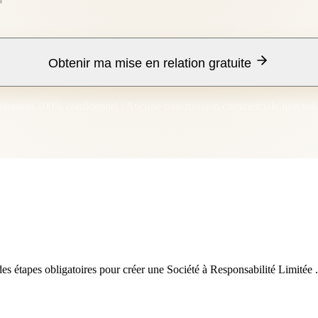
Obtenir ma mise en relation gratuite
aitement 100% confidentiel | Aucune transmission commerciale non soll
s étapes obligatoires pour créer une Société à Responsabilité Limitée .