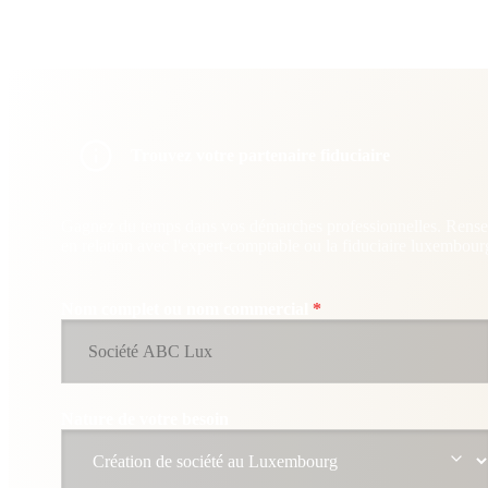
Trouvez votre partenaire fiduciaire
Gagnez du temps dans vos démarches professionnelles. Rensei
en relation avec l'expert-comptable ou la fiduciaire luxembourg
Nom complet ou nom commercial
*
Nature de votre besoin