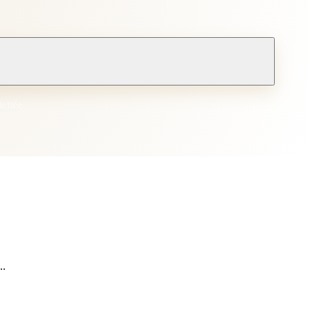
icitée
..